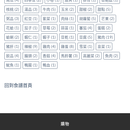
核桃
(2)
湯品
(3)
牛肉
(5)
玉米
(2)
甜椒
(2)
甜點
(5)
粥品
(3)
紅豆
(1)
紫菜
(1)
肉絲
(1)
胡蘿蔔
(5)
芒果
(2)
花蛤
(1)
茄子
(1)
草莓
(2)
蒜苗
(1)
蕃茄
(4)
蛋糕
(2)
蛤蜊
(2)
蝦仁
(1)
蝦子
(1)
豆乾
(1)
豆腐
(5)
豬肉
(19)
豬肝
(1)
辣椒
(9)
雞肉
(4)
雞蛋
(8)
雪菜
(1)
韭菜
(1)
飲品
(4)
饅頭
(2)
香菇
(4)
馬鈴薯
(3)
高麗菜
(2)
魚肉
(2)
魷魚
(1)
鴨腸
(1)
鴨血
(1)
回到食譜首頁
購物