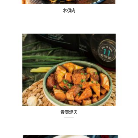
木須肉
春筍燒肉