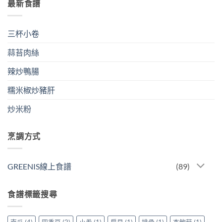
最新食譜
三杯小卷
蒜苔肉絲
辣炒鴨腸
糯米椒炒豬肝
炒米粉
烹調方式
GREENIS線上食譜
(89)
食譜標籤搜尋
南瓜
(4)
四季豆
(2)
小卷
(1)
扇貝
(1)
排骨
(1)
杏鮑菇
(1)