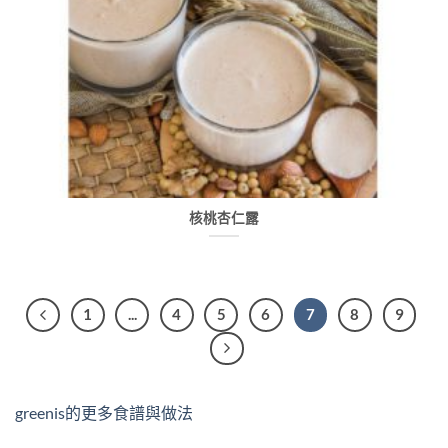
核桃杏仁露
1
...
4
5
6
7
8
9
greenis的更多食譜與做法