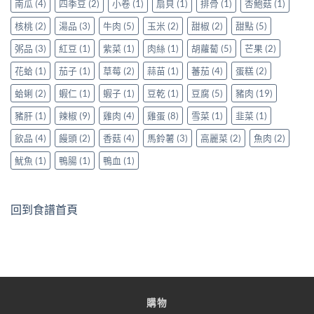
南瓜
(4)
四季豆
(2)
小卷
(1)
扇貝
(1)
排骨
(1)
杏鮑菇
(1)
核桃
(2)
湯品
(3)
牛肉
(5)
玉米
(2)
甜椒
(2)
甜點
(5)
粥品
(3)
紅豆
(1)
紫菜
(1)
肉絲
(1)
胡蘿蔔
(5)
芒果
(2)
花蛤
(1)
茄子
(1)
草莓
(2)
蒜苗
(1)
蕃茄
(4)
蛋糕
(2)
蛤蜊
(2)
蝦仁
(1)
蝦子
(1)
豆乾
(1)
豆腐
(5)
豬肉
(19)
豬肝
(1)
辣椒
(9)
雞肉
(4)
雞蛋
(8)
雪菜
(1)
韭菜
(1)
飲品
(4)
饅頭
(2)
香菇
(4)
馬鈴薯
(3)
高麗菜
(2)
魚肉
(2)
魷魚
(1)
鴨腸
(1)
鴨血
(1)
回到食譜首頁
購物