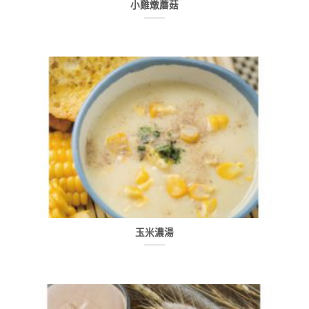
小雞燉蘑菇
玉米濃湯