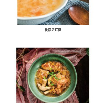
桃膠銀耳羹