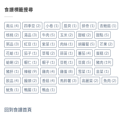
食譜標籤搜尋
南瓜
(4)
四季豆
(2)
小卷
(1)
扇貝
(1)
排骨
(1)
杏鮑菇
(1)
核桃
(2)
湯品
(3)
牛肉
(5)
玉米
(2)
甜椒
(2)
甜點
(5)
粥品
(3)
紅豆
(1)
紫菜
(1)
肉絲
(1)
胡蘿蔔
(5)
芒果
(2)
花蛤
(1)
茄子
(1)
草莓
(2)
蒜苗
(1)
蕃茄
(4)
蛋糕
(2)
蛤蜊
(2)
蝦仁
(1)
蝦子
(1)
豆乾
(1)
豆腐
(5)
豬肉
(19)
豬肝
(1)
辣椒
(9)
雞肉
(4)
雞蛋
(8)
雪菜
(1)
韭菜
(1)
飲品
(4)
饅頭
(2)
香菇
(4)
馬鈴薯
(3)
高麗菜
(2)
魚肉
(2)
魷魚
(1)
鴨腸
(1)
鴨血
(1)
回到食譜首頁