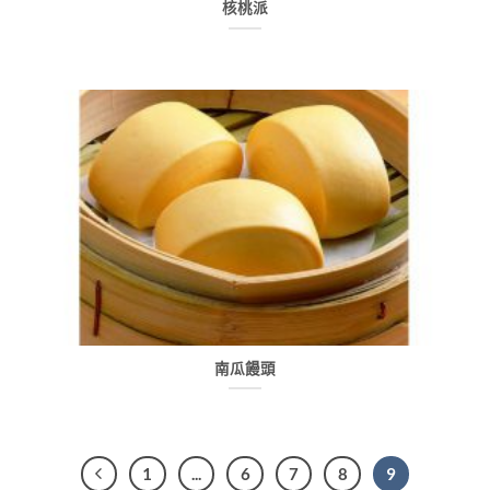
核桃派
南瓜饅頭
1
...
6
7
8
9